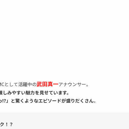
武田真一
MCとして活躍中の
アナウンサー。
親しみやすい魅力を見せています。
っ!?」と驚くようなエピソードが盛りだくさん
。
ク！？