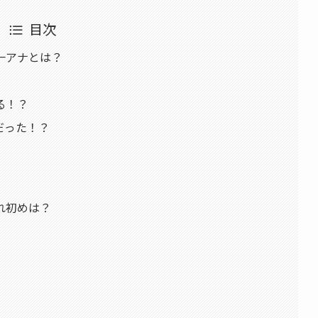
目次
一アナとは？
る！？
だった！？
れ初めは？