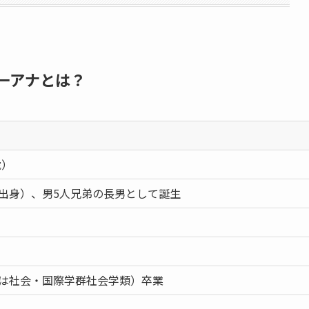
一アナとは？
歳）
出身）、男5人兄弟の長男として誕生
は社会・国際学群社会学類）卒業