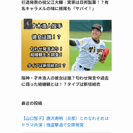
引退発表の祖父江大輔｜実家は日邦製菓！？有
名キャラメルの味に根尾も『ヤバイ！』
阪神・才木浩人の彼女は誰？匂わせ発言や過去
に語った結婚観とは！？タイプは新垣結衣
最近の投稿
【山口智子】唐沢寿明（旦那）とのなれそめは
ドラマ共演｜強盗撃退で交際発覚