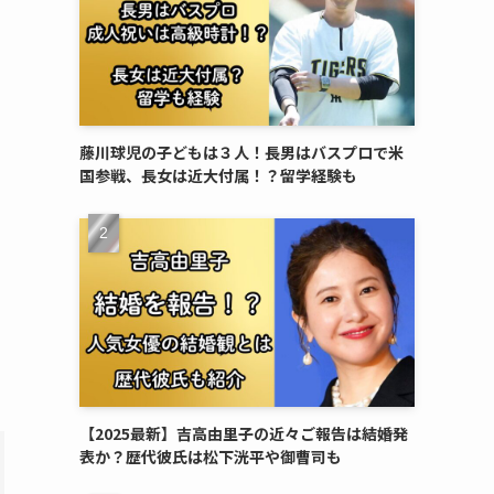
藤川球児の子どもは３人！長男はバスプロで米
国参戦、長女は近大付属！？留学経験も
【2025最新】吉高由里子の近々ご報告は結婚発
表か？歴代彼氏は松下洸平や御曹司も